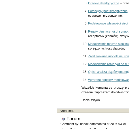
Drzewo dendrytyczne
– prze
Potencjały postsynaptyczne
czasowe i przestrzenne.
Podstawowe własności sieci
Reguły plastyczności synapt
receptorów (kanałów); wpływ
Modelowanie małych sieci n
sprzężonych oscylatorów.
Zredukowane modele neuro
Modelowanie realistyczne du
Opis i analiza ciągów poten
Wybrane aspekty modelowan
Wszelkie komentarze proszę pr
czasem, zapraszam do odwiedzi
Daniel Wójcik
comment
Forum
Comment by
:
danek
commented at
2007-03-01