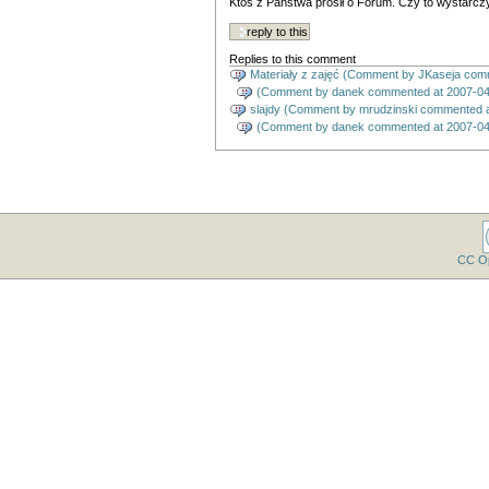
Ktoś z Państwa prosił o Forum. Czy to wystarcz
Replies to this comment
Materiały z zajęć (
Comment by
JKaseja
comm
(
Comment by
danek
commented at
2007-04
slajdy (
Comment by
mrudzinski
commented a
(
Comment by
danek
commented at
2007-04
CC O