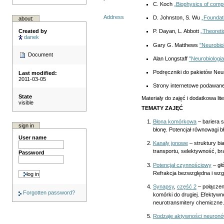
C. Koch
„Biophysics of compu
Address
D. Johnston, S. Wu
„Foundati
about:
Created by
P. Dayan, L. Abbott
„Theoreti
danek
Gary G. Matthews
"Neurobio
Document
Alan Longstaff
"Neurobiologia
Podręczniki do pakietów Neu
Last modified:
2011-03-05
Strony internetowe podawan
State
Materiały do zajęć i dodatkowa li
visible
TEMATY ZAJĘĆ
Błona komórkowa
– bariera 
sign in
błonę. Potencjał równowagi
User name
Kanały jonowe
– struktury bi
transportu, selektywność, b
Password
Potencjał czynnościowy
– gł
Refrakcja bezwzględna i wzg
Synapsy
,
część 2
– połączen
Forgotten password?
komórki do drugiej. Efektyw
neurotransmitery chemiczne.
Rodzaje aktywności neuron