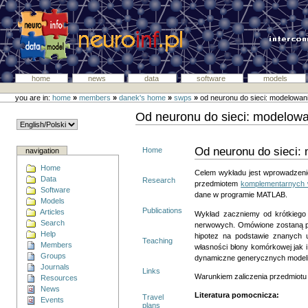
home
news
data
software
models
you are in:
home
»
members
»
danek's home
»
swps
»
od neuronu do sieci: modelowa
Od neuronu do sieci: modelow
Od neuronu do sieci:
Home
navigation
Home
Celem wykładu jest wprowadzeni
Data
Research
przedmiotem
komplementarnych 
Software
dane w programie MATLAB.
Models
Publications
Articles
Wykład zaczniemy od krótkiego 
Search
nerwowych. Omówione zostaną po
Help
hipotez na podstawie znanych 
Teaching
Members
własności błony komórkowej jak
Groups
dynamiczne generycznych modeli
Journals
Links
Warunkiem zaliczenia przedmiotu
Resources
News
Literatura pomocnicza:
Travel
Events
plans